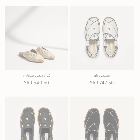
جيستي بلو
كتان ذهبي صحارى
السعر
747.50 SAR
السعر
540.50 SAR
العادي
العادي