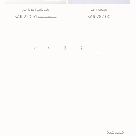
سليب رافيا
شباشب زهرية بيج
السعر
782.00 SAR
السعر
سعر
220.51 SAR
339.25 SAR
العادي
العادي
البيع
4
3
2
1
مساعدة