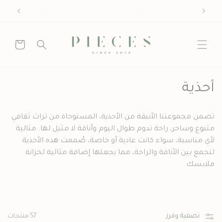
انتقل إلى
شحن مجاني للطلبات التي تزيد قيمتها عن 300 ريال سعودي
المحتوى
عربة
التسوق
م
أحذية
ج
تضمن مجموعتنا الأنيقة من الأحذية، المستوحاة من تراث ثقافي
م
متنوع وساحر، راحة تدوم طوال اليوم وأناقة لا مثيل لها. مثالية
لأي مناسبة، سواء كانت عادية أو خاصة، صُممت هذه الأحذية
و
لتجمع بين الأناقة والراحة، مما يجعلها إضافة مثالية لخزانة
ع
ملابسك.
ة
:
تصفية وفرز
57 منتجات