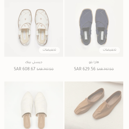
تخفيضات
تخفيضات
هارا بلو
جيستي بينك
السعر
سعر
629.56 SAR
السعر
سعر
608.67 SAR
747.50 SAR
747.50 SAR
العادي
البيع
العادي
البيع