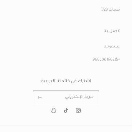
خدمات B2B
اتصل بنا
السعودية
+966500166215
اشترك في قائمتنا البريدية
البريد الإلكتروني
انستغرام
تيك
سناب
توك
شات